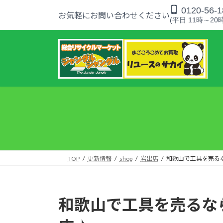
コ
ナ
0120-56-1
お気軽にお問い合わせください
ン
ビ
(平日 11時～20時
テ
ゲ
ン
ー
ツ
シ
へ
ョ
ス
ン
キ
に
ッ
移
プ
動
TOP
更新情報
shop
岩出店
和歌山で工具を売る
和歌山で工具を売るな