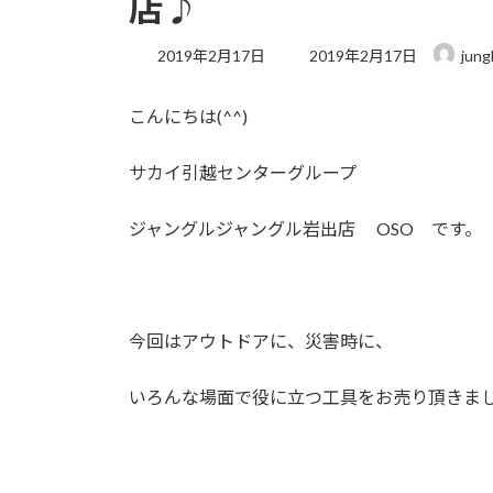
店♪
最
2019年2月17日
2019年2月17日
jung
終
更
こんにちは(^^)
新
日
時
サカイ引越センターグループ
:
ジャングルジャングル岩出店 OSO です。
今回はアウトドアに、災害時に、
いろんな場面で役に立つ工具をお売り頂きま