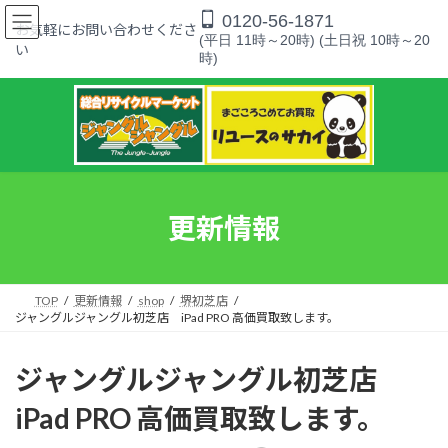
コ
ナ
0120-56-1871
ン
ビ
お気軽にお問い合わせくださ
(平日 11時～20時) (土日祝 10時～20
テ
ゲ
い
時)
ン
ー
ツ
シ
へ
ョ
ス
ン
キ
に
ッ
移
プ
動
更新情報
TOP
更新情報
shop
堺初芝店
ジャングルジャングル初芝店 iPad PRO 高価買取致します。
ジャングルジャングル初芝店
iPad PRO 高価買取致します。