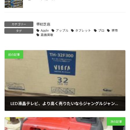
堺初芝店
カテゴリー
Apple
アップル
タブレット
プロ
堺市
タグ
高価買取
前の記事
LED液晶テレビ、より高く売りたいならジャングルジャングルサカイ石津店
2019年2月17日
次の記事