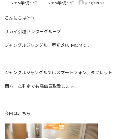
最
2019年2月17日
2019年2月17日
jungle2021
終
更
こんにちは(^^)
新
日
時
サカイ引越センターグループ
:
ジャングルジャングル 堺初芝店 MOMです。
ジャングルジャングルではスマートフォン、タブレット
両方 △判定でも高価買取致します。
今回はこちら