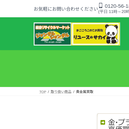
コ
ナ
0120-56-1
お気軽にお問い合わせください
ン
ビ
(平日 11時～20時
テ
ゲ
ン
ー
ツ
シ
へ
ョ
ス
ン
キ
に
ッ
移
プ
動
TOP
取り扱い商品
貴金属買取