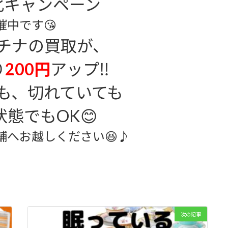
化キャンペーン
催中です😘
チナの買取が、
り
200円
アップ‼
も、切れていても
態でもOK😊
舗へお越しください😆♪
次の記事