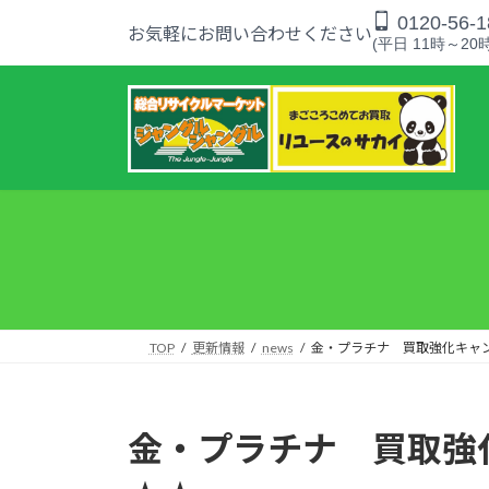
コ
ナ
0120-56-1
お気軽にお問い合わせください
ン
ビ
(平日 11時～20時
テ
ゲ
ン
ー
ツ
シ
へ
ョ
ス
ン
キ
に
ッ
移
プ
動
TOP
更新情報
news
金・プラチナ 買取強化キャン
金・プラチナ 買取強化