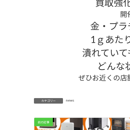
買取強
開
金・プラ
1ｇあた
潰れていて
どんな状
ぜひお近くの店
news
カテゴリー
前の記事