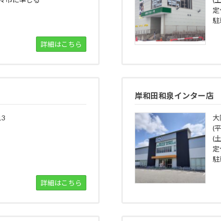
定
駐
詳細はこちら
岸和田和泉インター店
3
大
(
(土
定
駐
詳細はこちら