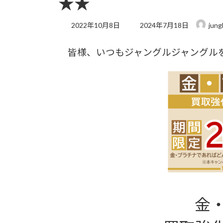
★★
最
2022年10月8日
2024年7月18日
jung
終
更
皆様、いつもジャングルジャングル
新
日
時
:
金