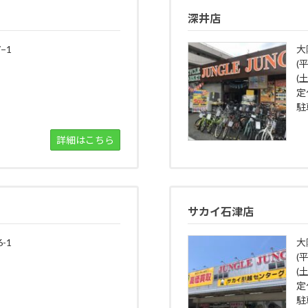
深井店
−1
大
(
(土
定
駐
詳細はこちら
サカイ石津店
-1
大
(平
(土
定
駐