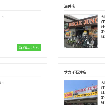
深井店
−1
大
(
(土
定
駐
詳細はこちら
サカイ石津店
-1
大
(平
(土
定
駐