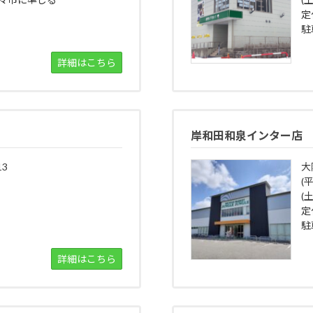
定
駐
詳細はこちら
岸和田和泉インター店
3
大
(
(土
定
駐
詳細はこちら