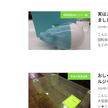
実は
岸和田和泉インター店
まし
2019年
こんに
田和泉
などの
おし
和泉大型良品館
ルジ
2019年
こんに
大型良
☆★☆