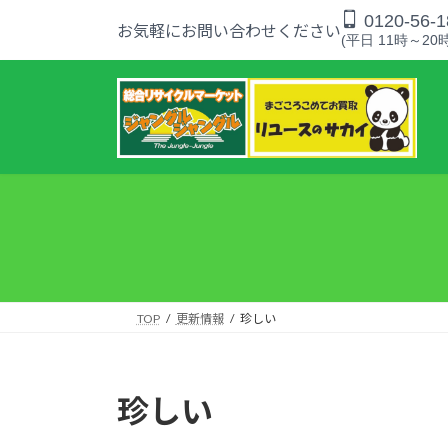
コ
ナ
0120-56-1
お気軽にお問い合わせください
ン
ビ
(平日 11時～20時
テ
ゲ
ン
ー
ツ
シ
へ
ョ
ス
ン
キ
に
ッ
移
プ
動
TOP
更新情報
珍しい
珍しい