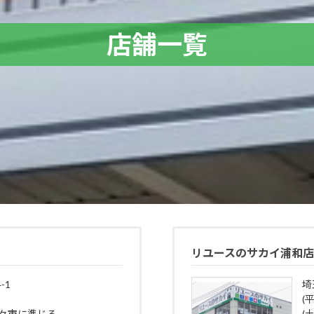
店舗一覧
リユースのサカイ浦和
-1
埼
(平
野々市に準じる
(土