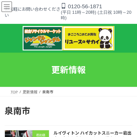
コ
ナ
0120-56-1871
ン
ビ
お気軽にお問い合わせくださ
(平日 11時～20時) (土日祝 10時～20
テ
ゲ
い
時)
ン
ー
ツ
シ
へ
ョ
ス
ン
キ
に
ッ
移
プ
動
更新情報
TOP
更新情報
泉南市
泉南市
ルイヴィトン ハイカットスニーカー岩出
岩出店