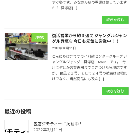
すぐ冬です。 みなさん冬の準備は整っています
か？ 貝塚店 […]
続きを読む
復活営業から約３週間 ジャングルジャン
貝塚店
グル貝塚店 今日も元気に営業中！！
2018年10月21日
こんにちは(^^) サカイ引越センターグループ ジ
ャングルジャングル貝塚店 MRM です。 今
月に何とか営業再開までこぎつけた貝塚店です
が、 台風２１号、そして２４号の被害は建物だ
けでなく、当然商品にも及ん […]
続きを読む
最近の投稿
各店ジモティーに掲載中！
2022年3月11日