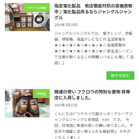
指定電化製品 他店徹底対抗の高価買取
サカイ石津店
中♪電化製品売るならジャングルジャン
グル
2019年2月25日
ジャングルジャングルでは、 電子レンジ、炊飯
器、掃除機、液晶テレビなどの 生活家電を
★☆★☆★☆★☆★☆★☆★☆ 高価買取中
★☆★☆★☆★☆★☆★☆★☆ 新生活シーズン
で在庫が無くなるこの時期 いつもにも増して 各
店 […]
続きを読む
開運の使い フクロウの特別な置物 貝塚
貝塚店
店に入荷しました。
2019年1月27日
こんにちは(^^) サカイ引越センターグループ ジ
ャングルジャングル貝塚店 KIM です。 今
回、貝塚店に幸運の使いが舞い降りました。 不
苦労や福籠と言い換えられる縁起物♪ それが
こちら ☆★ […]