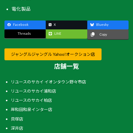
電化製品
Facebook
X
Bluesky
Threads
LINE
Copy
ジャングルジャングル Yahoo!オークション店
店舗一覧
リユースのサカイ イオンタウン野々市店
リユースのサカイ浦和店
リユースのサカイ柏店
岸和田和泉インター店
貝塚店
深井店