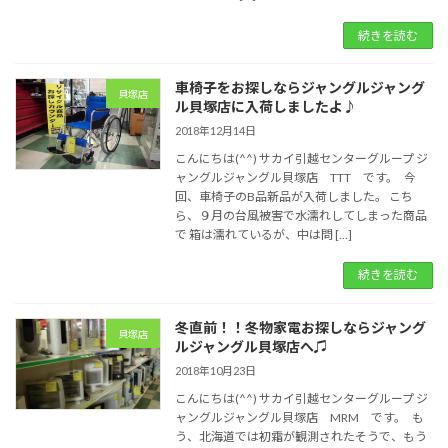
続きを読む
車椅子をお探しならジャングルジャング
貝塚店
ル貝塚店に入荷しましたよ♪
2018年12月14日
こんにちは(^^) サカイ引越センターグループ ジ
ャングルジャングル貝塚店 TTT です。 今
回、車椅子のB品新品が入荷しました。 こち
ら、９月の台風被害で水濡れしてしまった商品
で 箱は濡れているが、中は問 […]
続きを読む
冬直前！！冬物家電お探しならジャング
貝塚店
ルジャングル貝塚店へ♫
2018年10月23日
こんにちは(^^) サカイ引越センターグループ ジ
ャングルジャングル貝塚店 MRM です。 も
う、北海道では初霜が観測されたそうで、もう