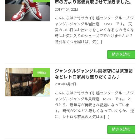
市の方より高価買取させて頂きました。
2019年5月22日
こんにちは(^^) サカイ引越センターグループ ジ
ャングルジャングル岩出店 OSO です。 天
気のいい日はお出かけをしたくなるもの そんな
時はお気に入りのシューズででかけませんか？
特別なくつを履けば、気 […]
続きを読む
ジャングルジャングル貝塚店には茶箪笥
貝塚店
などレトロ家具も盛りだくさん♪
2019年4月2日
こんにちは(^^) サカイ引越センターグループ ジ
ャングルジャングル貝塚店 MRK です。 と
うとう、新年号が発表され話題になっていま
す。 時代がどんどん新しくなっていくなか、 逆
に、レトロな家具の人気は国 […]
続きを読む