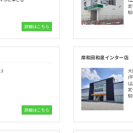
定
駐
詳細はこちら
岸和田和泉インター店
3
大
(
(土
定
駐
詳細はこちら