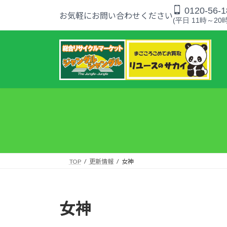
コ
ナ
0120-56-1
お気軽にお問い合わせください
ン
ビ
(平日 11時～20時
テ
ゲ
ン
ー
ツ
シ
へ
ョ
ス
ン
キ
に
ッ
移
プ
動
TOP
更新情報
女神
女神