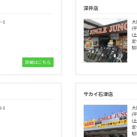
深井店
−1
大
(
(土
定
駐
詳細はこちら
サカイ石津店
-1
大
(平
(土
定
駐