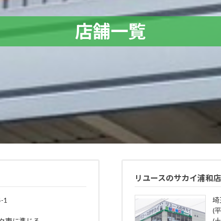
店舗一覧
リユースのサカイ浦和
-1
埼
(平
野々市に準じる
(土