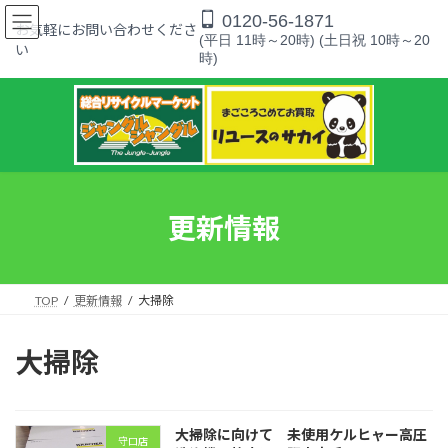
コ
ナ
0120-56-1871
ン
ビ
お気軽にお問い合わせくださ
(平日 11時～20時) (土日祝 10時～20
テ
ゲ
い
時)
ン
ー
ツ
シ
へ
ョ
ス
ン
キ
に
ッ
移
プ
動
更新情報
TOP
更新情報
大掃除
大掃除
大掃除に向けて 未使用ケルヒャー高圧
守口店