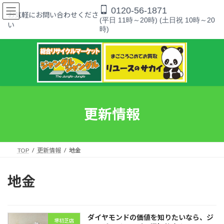
コ
ナ
0120-56-1871
ン
ビ
お気軽にお問い合わせくださ
(平日 11時～20時) (土日祝 10時～20
テ
ゲ
い
時)
ン
ー
ツ
シ
へ
ョ
ス
ン
キ
に
ッ
移
プ
動
更新情報
TOP
更新情報
地金
地金
ダイヤモンドの価値を知りたいなら、ジ
堺初芝店