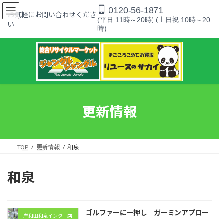
コ
ナ
0120-56-1871
ン
ビ
お気軽にお問い合わせくださ
(平日 11時～20時) (土日祝 10時～20
テ
ゲ
い
時)
ン
ー
ツ
シ
へ
ョ
ス
ン
キ
に
ッ
移
プ
動
更新情報
TOP
更新情報
和泉
和泉
ゴルファーに一押し ガーミンアプロー
岸和田和泉インター店