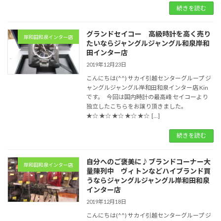
続きを読む
グランドセイコー 高級時計を高く売り
岸和田和泉インター店
たいならジャングルジャングル和泉岸和
田インター店
2019年12月23日
こんにちは(^^) サカイ引越センターグループ ジ
ャングルジャングル岸和田和泉インター店 Kin
です。 今回は国内時計の最高峰 セイコーより
独立したこちらをお譲り頂きました。
★☆ ★☆ ★☆ ★☆ ★☆ […]
続きを読む
自分へのご褒美に♪ブランドコーナー大
岸和田和泉インター店
量陳列中 ヴィトンなどハイブランド買
うならジャングルジャングル岸和田和泉
インター店
2019年12月18日
こんにちは(^^) サカイ引越センターグループ ジ