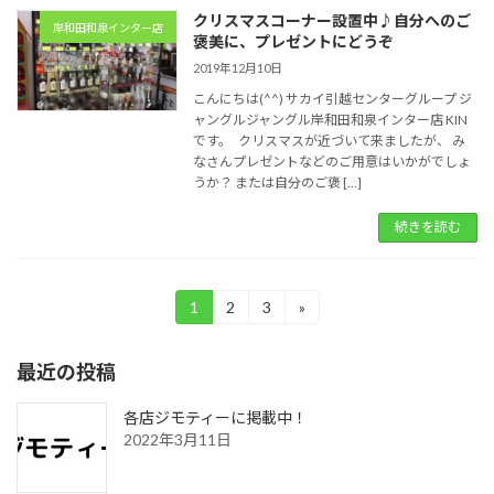
クリスマスコーナー設置中♪自分へのご
岸和田和泉インター店
褒美に、プレゼントにどうぞ
2019年12月10日
こんにちは(^^) サカイ引越センターグループ ジ
ャングルジャングル岸和田和泉インター店 KIN
です。 クリスマスが近づいて来ましたが、 み
なさんプレゼントなどのご用意はいかがでしょ
うか？ または自分のご褒 […]
続きを読む
投
1
2
3
»
固
固
固
定
定
定
稿
ペ
ペ
ペ
最近の投稿
ー
ー
ー
の
ジ
ジ
ジ
ペ
各店ジモティーに掲載中！
2022年3月11日
ー