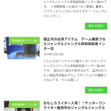
ャングルジャングル岸和田和泉インター店Kinで
す。 １年間頑張った自分へのご褒美に 奮発し
てブランドバッグはいかがですか？ ジャングル
ジャング […]
続きを読む
寝正月の必須アイテム ゲーム機買うな
岸和田和泉インター店
らジャングルジャングル岸和田和泉イン
ター店
2019年12月16日
こんにちは(^^) サカイ引越センターグループ ジ
ャングルジャングル岸和田和泉インター店 AtB
です。 自分は人混みが苦手なので、正月はだい
たい寝正月 初詣もずらして行くぐらいの徹底ぶ
りなんです。 そんな寝 […]
続きを読む
おもしろライター入荷！！ヤッターワン
岸和田和泉インター店
ライター販売中のジャングルジャングル