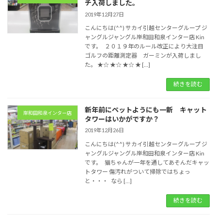
チ入荷しました。
2019年12月27日
こんにちは(^^) サカイ引越センターグループ ジ
ャングルジャングル岸和田和泉インター店 Kin
です。 ２０１９年のルール改正により大注目
ゴルフの距離測定器 ガーミンが入荷しまし
た。 ★☆ ★☆ ★☆ ★ […]
続きを読む
新年前にペットようにも一新 キャット
岸和田和泉インター店
タワーはいかがですか？
2019年12月26日
こんにちは(^^) サカイ引越センターグループ ジ
ャングルジャングル岸和田和泉インター店 Kin
です。 猫ちゃんが一年を通してあそんだキャッ
トタワー 傷汚れがついて掃除ではちょっ
と・・・ なら […]
続きを読む