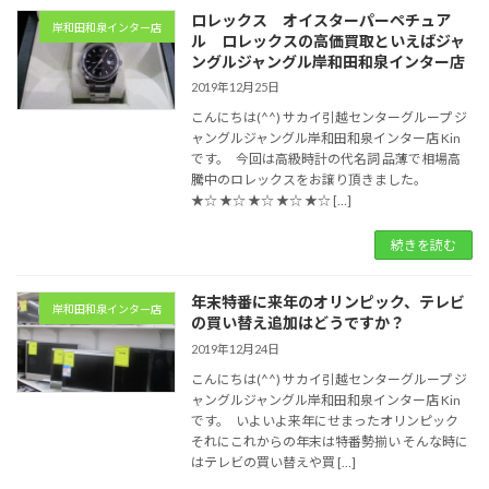
ロレックス オイスターパーペチュア
岸和田和泉インター店
ル ロレックスの高価買取といえばジャ
ングルジャングル岸和田和泉インター店
2019年12月25日
こんにちは(^^) サカイ引越センターグループ ジ
ャングルジャングル岸和田和泉インター店 Kin
です。 今回は高級時計の代名詞 品薄で相場高
騰中のロレックスをお譲り頂きました。
★☆ ★☆ ★☆ ★☆ ★☆ […]
続きを読む
年末特番に来年のオリンピック、テレビ
岸和田和泉インター店
の買い替え追加はどうですか？
2019年12月24日
こんにちは(^^) サカイ引越センターグループ ジ
ャングルジャングル岸和田和泉インター店 Kin
です。 いよいよ来年にせまったオリンピック
それにこれからの年末は特番勢揃い そんな時に
はテレビの買い替えや買 […]