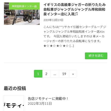
イギリスの高級車ジャガーの折りたたみ
岸和田和泉インター店
自転車がジャングルジャングル岸和田和
泉インター店に入荷♫
2019年12月19日
こんにちは(^^) サカイ引越センターグループ ジ
ャングルジャングル岸和田和泉インター店 Kin
です。 今回入荷紹介いたしますのは 車メーカ
ージャガーの折りたたみ自転車になります。
★☆ ★☆ ★☆ ★☆ […]
続きを読む
投
1
2
…
19
»
固
固
固
定
定
定
稿
ペ
ペ
ペ
最近の投稿
ー
ー
ー
の
ジ
ジ
ジ
ペ
各店ジモティーに掲載中！
2022年3月11日
ー