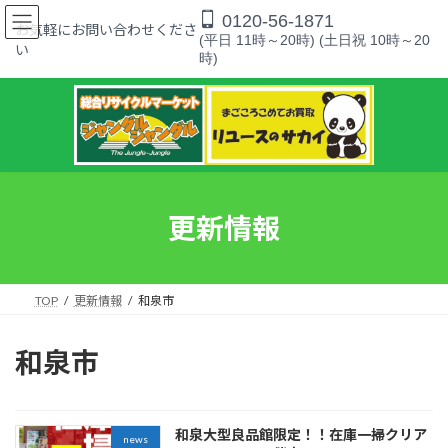
コ
ナ
0120-56-1871
ン
ビ
お気軽にお問い合わせくださ
(平日 11時～20時) (土日祝 10時～20
テ
ゲ
い
時)
ン
ー
ツ
シ
へ
ョ
ス
ン
キ
に
ッ
移
プ
動
更新情報
TOP
更新情報
和泉市
和泉市
和泉大型良品館限定！！在庫一掃クリア
news