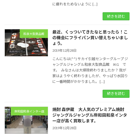
に疲れをためないように […]
続きを読む
最近、くっついてきたなと思ったら！こ
和泉大型良品館
の機会にフライパン買い替えちゃいまし
ょう。
2019年12月28日
こんにちは(^^) サカイ引越センターグループ ジ
ャングルジャングル和泉大型良品館 IKG で
す。 みなさんは大掃除終わりましたか？ 我が
家はようやく終わりましたが、やっぱり水回り
に一番時間がかかりました。 […]
続きを読む
焼酎 森伊蔵 大人気のプレミアム焼酎
岸和田和泉インター店
ジャングルジャングル岸和田和泉インタ
ー店が高く買取します。
2019年12月28日