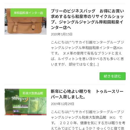
ブリーのビジネスバッグ お得にお買い
岸和田和泉インター店
求めするなら和泉市のリサイクルショッ
プ、ジャングルジャングル岸和田和泉イ
ンター店へ
2020年1月15日
こんにちは(^^) サカイ引越センターグループ ジ
ャングルジャングル岸和田和泉インター店 Kin
です。 ヌメ革の使用で有名なブランドと言え
ば、ルイヴィトンを思い浮かべる方も多いと思
いますが、 部分ではなく全 […]
続きを読む
新年に心地よい眠りを トゥルースリー
和泉大型良品館
パー入荷しました。
2019年12月29日
こんにちは(^^) サカイ引越センターグループ ジ
ャングルジャングル和泉大型良品館 IKG で
す。 ２０２０年、健康を気にする方は眠りを考
えてみてはどうでしょうか？ ゆっくりと寝て体