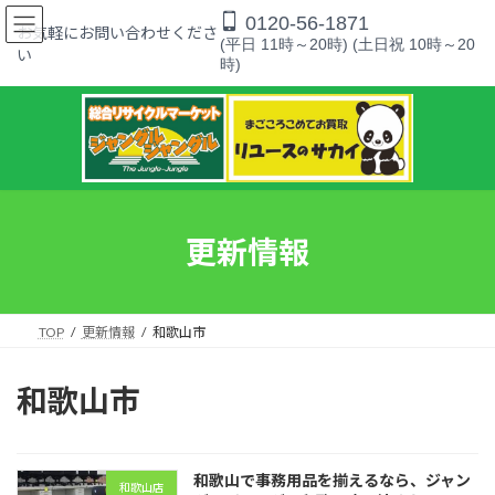
コ
ナ
0120-56-1871
ン
ビ
お気軽にお問い合わせくださ
(平日 11時～20時) (土日祝 10時～20
テ
ゲ
い
時)
ン
ー
ツ
シ
へ
ョ
ス
ン
キ
に
ッ
移
プ
動
更新情報
TOP
更新情報
和歌山市
和歌山市
和歌山で事務用品を揃えるなら、ジャン
和歌山店