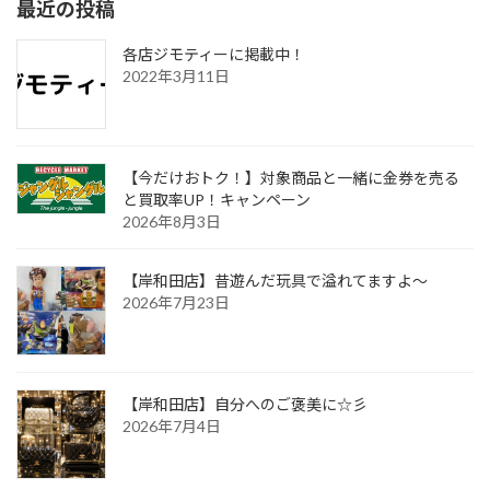
最近の投稿
ー
ー
の
ジ
ジ
ペ
各店ジモティーに掲載中！
2022年3月11日
ー
ジ
送
【今だけおトク！】対象商品と一緒に金券を売る
り
と買取率UP！キャンペーン
2026年8月3日
【岸和田店】昔遊んだ玩具で溢れてますよ～
2026年7月23日
【岸和田店】自分へのご褒美に☆彡
2026年7月4日