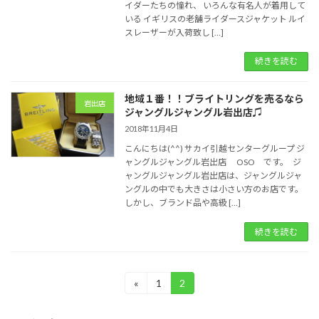
イダーたちの憧れ、 いろんな有名人が着用して
いる イギリスの老舗ライダースジャケット ルイ
スレーザーが入荷致し […]
続きを読む
地域１番！！ブライトリングを売るなら
岩出店
ジャングルジャングル岩出店♫
2018年11月4日
こんにちは(^^) サカイ引越センターグループ ジ
ャングルジャングル岩出店 OSO です。 ジ
ャングルジャングル岩出店は、ジャングルジャ
ングルの中でも大きさは小さい方のお店です。
しかし、ブランド品や高級 […]
続きを読む
投
«
1
2
固
固
定
定
稿
ペ
ペ