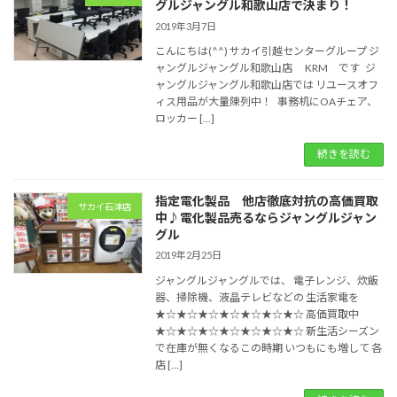
グルジャングル和歌山店で決まり！
2019年3月7日
こんにちは(^^) サカイ引越センターグループ ジ
ャングルジャングル和歌山店 KRM です ジ
ャングルジャングル和歌山店では リユースオフ
ィス用品が大量陳列中！ 事務机にOAチェア、
ロッカー […]
続きを読む
指定電化製品 他店徹底対抗の高価買取
サカイ石津店
中♪電化製品売るならジャングルジャン
グル
2019年2月25日
ジャングルジャングルでは、 電子レンジ、炊飯
器、掃除機、液晶テレビなどの 生活家電を
★☆★☆★☆★☆★☆★☆★☆ 高価買取中
★☆★☆★☆★☆★☆★☆★☆ 新生活シーズン
で在庫が無くなるこの時期 いつもにも増して 各
店 […]