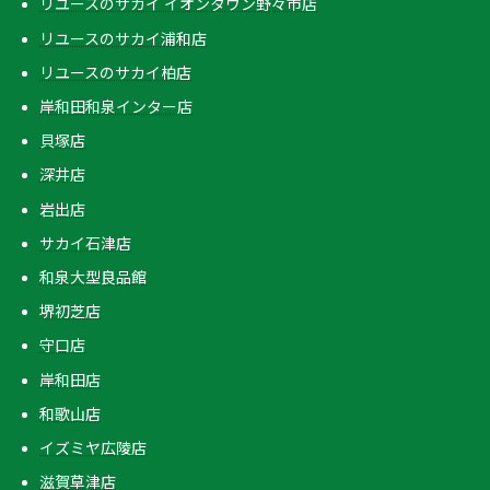
リユースのサカイ イオンタウン野々市店
リユースのサカイ浦和店
リユースのサカイ柏店
岸和田和泉インター店
貝塚店
深井店
岩出店
サカイ石津店
和泉大型良品館
堺初芝店
守口店
岸和田店
和歌山店
イズミヤ広陵店
滋賀草津店