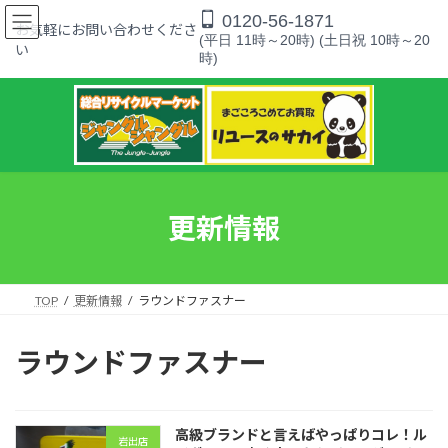
コ
ナ
0120-56-1871
ン
ビ
お気軽にお問い合わせくださ
(平日 11時～20時) (土日祝 10時～20
テ
ゲ
い
時)
ン
ー
ツ
シ
へ
ョ
ス
ン
キ
に
ッ
移
プ
動
更新情報
TOP
更新情報
ラウンドファスナー
ラウンドファスナー
高級ブランドと言えばやっぱりコレ！ル
岩出店