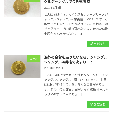
グルジャングルで金を売る時
2019年9月3日
こんにちは(^^) サカイ引越センターグループ ジ
ャングルジャングル和歌山店 WAS です 大
阪サミット前から上がり続けている金相場 この
ビッグウェーブに乗り遅れない内に 使わない貴
金属売ってみませんか？ […]
続きを読む
海外の金貨を売りたいなら、ジャングル
深井店
ジャングル深井店で決まり！！
2018年11月5日
こんにちは(^^) サカイ引越センターグループ ジ
ャングルジャングル 深井店 TUBです。 世界
には国が発行しているいろんな金貨がありま
す。 その中でも面白い国がクック諸島 オースト
ラリアのずっと東にある […]
続きを読む