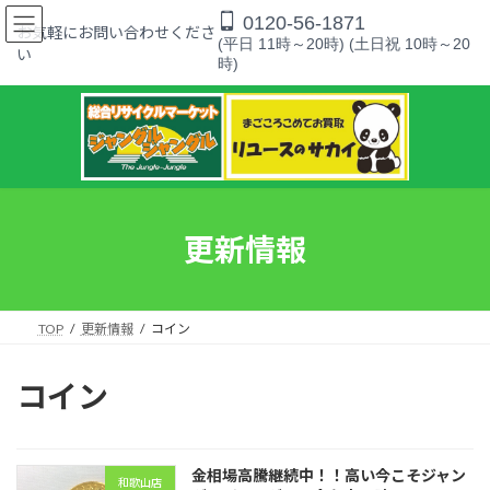
コ
ナ
0120-56-1871
ン
ビ
お気軽にお問い合わせくださ
(平日 11時～20時) (土日祝 10時～20
テ
ゲ
い
時)
ン
ー
ツ
シ
へ
ョ
ス
ン
キ
に
ッ
移
プ
動
更新情報
TOP
更新情報
コイン
コイン
金相場高騰継続中！！高い今こそジャン
和歌山店