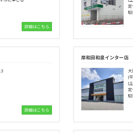
定
駐
詳細はこちら
岸和田和泉インター店
3
大
(
(土
定
駐
詳細はこちら