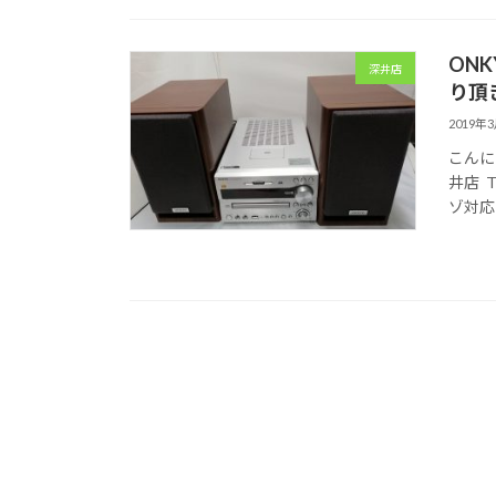
ON
深井店
り頂
2019年
こんに
井店 
ゾ対応