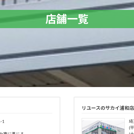
店舗一覧
リユースのサカイ浦和
-1
埼
(平
野々市に準じる
(土