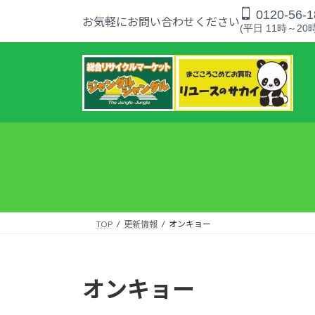
コ
ナ
0120-56-1
お気軽にお問い合わせください
ン
ビ
(平日 11時～20時
テ
ゲ
ン
ー
ツ
シ
へ
ョ
ス
ン
キ
に
ッ
移
プ
動
TOP
更新情報
オンキョー
オンキョー