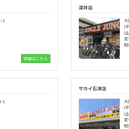
深井店
−1
大
(
(土
定
駐
詳細はこちら
サカイ石津店
-1
大
(平
(土
定
駐