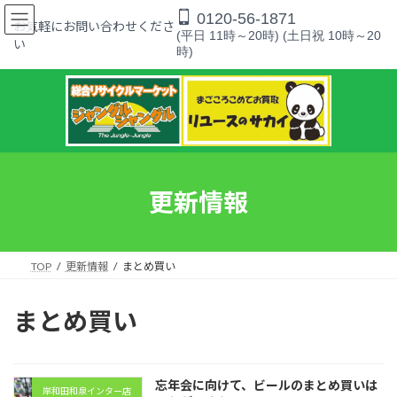
コ
ナ
0120-56-1871
ン
ビ
お気軽にお問い合わせくださ
(平日 11時～20時) (土日祝 10時～20
テ
ゲ
い
時)
ン
ー
ツ
シ
へ
ョ
ス
ン
キ
に
ッ
移
プ
動
更新情報
TOP
更新情報
まとめ買い
まとめ買い
忘年会に向けて、ビールのまとめ買いは
岸和田和泉インター店