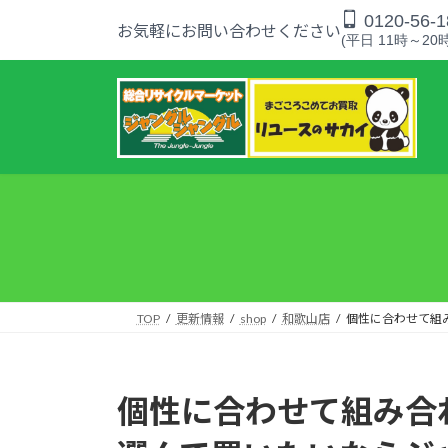
コ
ナ
0120-56-1
お気軽にお問い合わせください
ン
ビ
(平日 11時～20時
テ
ゲ
ン
ー
ツ
シ
へ
ョ
ス
ン
キ
に
ッ
移
プ
動
TOP
更新情報
shop
和歌山店
個性に合わせて組
個性に合わせて組み