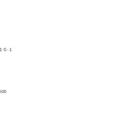
１０-１
:00