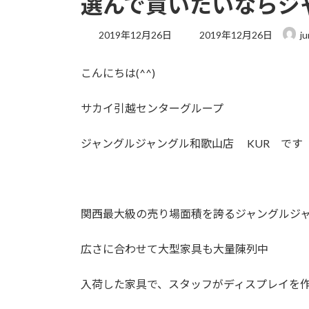
選んで買いたいならジ
最
2019年12月26日
2019年12月26日
j
終
更
こんにちは(^^)
新
日
時
サカイ引越センターグループ
:
ジャングルジャングル和歌山店 KUR です
関西最大級の売り場面積を誇るジャングルジ
広さに合わせて大型家具も大量陳列中
入荷した家具で、スタッフがディスプレイを