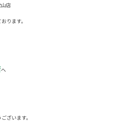
歌山店
ております。
店
へ
うございます。