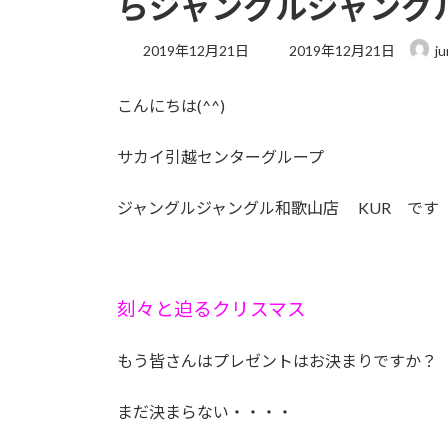
らジャングルジャング
最
2019年12月21日
2019年12月21日
j
終
更
こんにちは(^^)
新
日
時
サカイ引越センターグループ
:
ジャングルジャングル和歌山店 KUR です
刻々と迫るクリスマス
もう皆さんはプレゼントはお決まりですか？
まだ決まらない・・・・