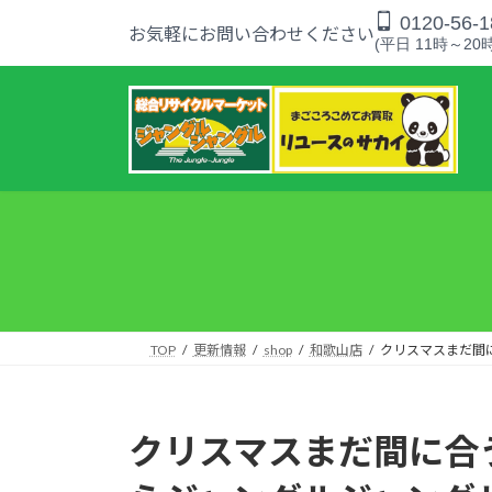
コ
ナ
0120-56-1
お気軽にお問い合わせください
ン
ビ
(平日 11時～20時
テ
ゲ
ン
ー
ツ
シ
へ
ョ
ス
ン
キ
に
ッ
移
プ
動
TOP
更新情報
shop
和歌山店
クリスマスまだ間
クリスマスまだ間に合