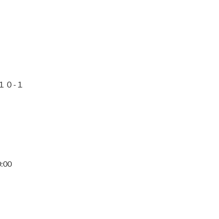
１０-１
:00