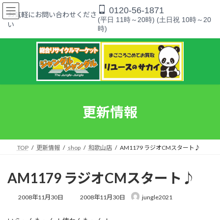
コ
ナ
0120-56-1871
ン
ビ
お気軽にお問い合わせくださ
(平日 11時～20時) (土日祝 10時～20
テ
ゲ
い
時)
ン
ー
ツ
シ
へ
ョ
ス
ン
キ
に
ッ
移
プ
動
更新情報
TOP
更新情報
shop
和歌山店
AM1179 ラジオCMスタート♪
AM1179 ラジオCMスタート♪
最
2008年11月30日
2008年11月30日
jungle2021
終
更