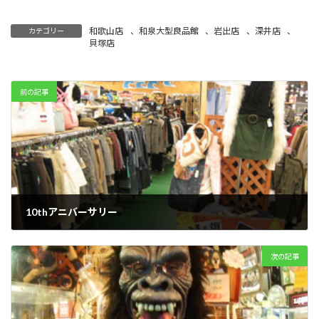
和歌山店
、
和泉大型良品館
、
岩出店
、
深井店
、
カテゴリー
貝塚店
前の記事
10thアニバーサリー
2008年11月27日
次の記事