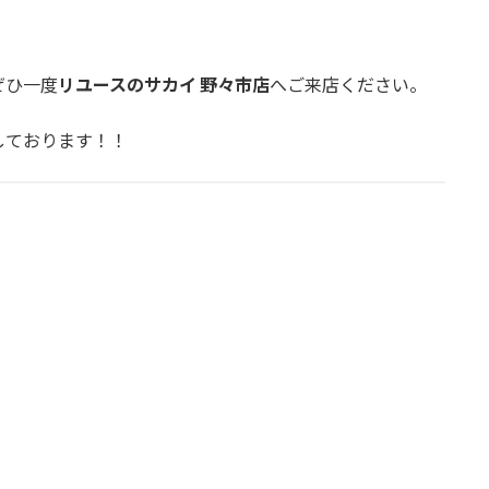
ぜひ一度
リユースのサカイ 野々市店
へご来店ください。
しております！！