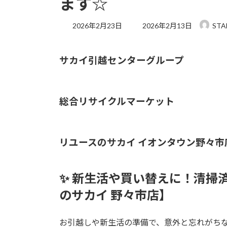
ます☆
最
2026年2月23日
2026年2月13日
STA
終
更
新
サカイ引越センターグループ
日
時
:
総合リサイクルマーケット
リユースのサカイ イオンタウン野々市
✨ 新生活や買い替えに！清掃
のサカイ 野々市店】
お引越しや新生活の準備で、意外と忘れがち