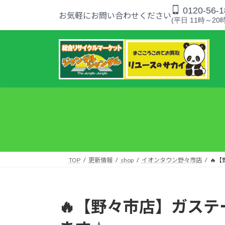
コ
ナ
0120-56-1
お気軽にお問い合わせください
ン
ビ
(平日 11時～20時
テ
ゲ
ン
ー
ツ
シ
へ
ョ
ス
ン
キ
に
ッ
移
プ
動
TOP
更新情報
shop
イオンタウン野々市店
🔥
🔥【野々市店】ガス