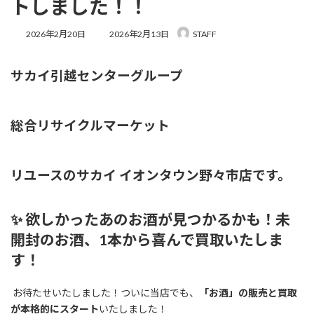
トしました！！
最
2026年2月20日
2026年2月13日
STAFF
終
更
新
サカイ引越センターグループ
日
時
:
総合リサイクルマーケット
リユースのサカイ イオンタウン野々市店
です。
✨ 欲しかったあのお酒が見つかるかも！未
開封のお酒、1本から喜んで買取いたしま
す！
お待たせいたしました！ついに当店でも、
「お酒」の販売と買取
が本格的にスタート
いたしました！