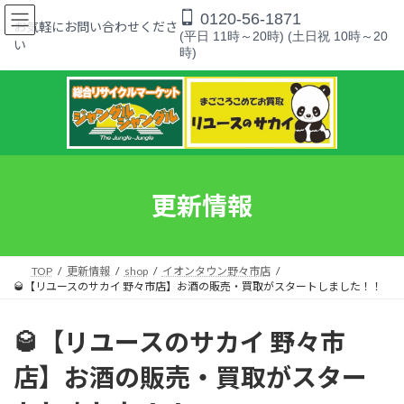
コ
ナ
0120-56-1871
ン
ビ
お気軽にお問い合わせくださ
(平日 11時～20時) (土日祝 10時～20
テ
ゲ
い
時)
ン
ー
ツ
シ
へ
ョ
ス
ン
キ
に
ッ
移
プ
動
更新情報
TOP
更新情報
shop
イオンタウン野々市店
🥃【リユースのサカイ 野々市店】お酒の販売・買取がスタートしました！！
🥃【リユースのサカイ 野々市
店】お酒の販売・買取がスター