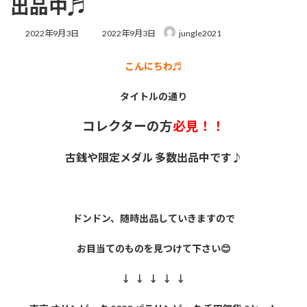
出品中♬
最
2022年9月3日
2022年9月3日
jungle2021
終
更
こんにちわ♬
新
日
時
タイトルの通り
:
コレクターの方
必見！！
古銭や限定メダル 多数出品中です♪
ドンドン、随時出品していきますので
お目当てのものを見つけて下さい😊
↓ ↓ ↓ ↓ ↓