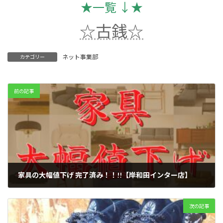
★一覧 ↓★
☆古銭☆
ネット事業部
カテゴリー
前の記事
家具の大幅値下げ 完了済み！！!!【岸和田インター店】
2022年9月3日
次の記事