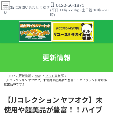
コ
ナ
0120-56-1871
ン
ビ
お気軽にお問い合わせくださ
(平日 11時～20時) (土日祝 10時～20
テ
ゲ
い
時)
ン
ー
ツ
シ
へ
ョ
ス
ン
キ
に
ッ
移
プ
動
更新情報
TOP
更新情報
shop
ネット事業部
【JJコレクション ヤフオク】未使用や超美品が豊富！！ハイブランド財布 多
数出品中です♪
【JJコレクション ヤフオク】未
使用や超美品が豊富！！ハイブ