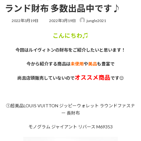
ランド財布 多数出品中です♪
最
2022年3月19日
2022年3月19日
jungle2021
終
更
こんにちわ♫
新
日
時
今回はルイヴィトンの財布をご紹介したいと思います！
:
今から紹介する商品は
未使用
や
美品
も豊富で
オススメ商品
尚且店頭販売していないので
です
😌
①超美品LOUIS VUITTON ジッピーウォレット ラウンドファスナ
ー 長財布
モノグラム ジャイアント リバース M69353