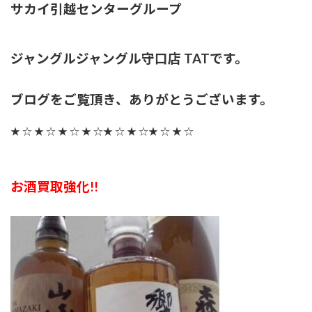
新
サカイ引越センターグループ
日
時
:
ジャングルジャングル守口店 TATです。
ブログをご覧頂き、ありがとうございます。
★ ☆ ★ ☆ ★ ☆ ★ ☆★ ☆ ★ ☆★ ☆ ★ ☆
お酒買取強化!!