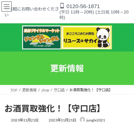
コ
ナ
0120-56-1871
ン
ビ
お気軽にお問い合わせくださ
(平日 11時～20時) (土日祝 10時～20
テ
ゲ
い
時)
ン
ー
ツ
シ
へ
ョ
ス
ン
キ
に
ッ
移
プ
動
更新情報
TOP
更新情報
shop
守口店
お酒買取強化！【守口店】
お酒買取強化！【守口店】
最
2023年11月21日
2023年11月21日
jungle2021
終
更