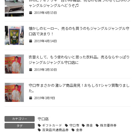
VHSビデオデッキ 古いAV機器、売るのも買うのも守口市のジ
ャングルジャングルへどうぞ♫
2019年4月15日
懐かしのヒーロー、売るのも買うのもジャングルジャングル守
口店で決まり！
2019年4月14日
衣替えして、もう使わないと思った衣料品。売るならやっぱり
ジャングルジャングル守口店に
2019年3月10日
守口市 まさかの 激レア商品発見！おもしろTシャツ買取りまし
た。
2019年3月9日
守口店
カテゴリー
ギフトカード
守口市
換金
株主優待券
タグ
百貨店共通商品券
金券