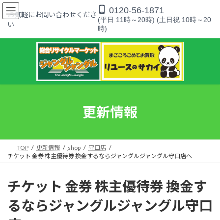
コ
ナ
0120-56-1871
ン
ビ
お気軽にお問い合わせくださ
(平日 11時～20時) (土日祝 10時～20
テ
ゲ
い
時)
ン
ー
ツ
シ
へ
ョ
ス
ン
キ
に
ッ
移
プ
動
更新情報
TOP
更新情報
shop
守口店
チケット 金券 株主優待券 換金するならジャングルジャングル守口店へ
チケット 金券 株主優待券 換金す
るならジャングルジャングル守口