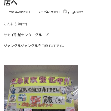
店へ
最
2019年3月12日
2019年3月12日
jungle2021
終
更
こんにちは(^^)
新
日
時
サカイ引越センターグループ
:
ジャングルジャングル守口店 FUTです。