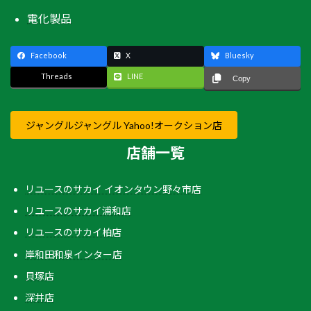
電化製品
Facebook
X
Bluesky
Threads
LINE
Copy
ジャングルジャングル Yahoo!オークション店
店舗一覧
リユースのサカイ イオンタウン野々市店
リユースのサカイ浦和店
リユースのサカイ柏店
岸和田和泉インター店
貝塚店
深井店