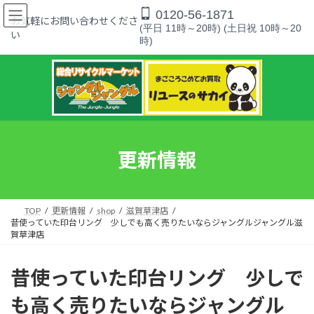
コ
ナ
0120-56-1871
ン
ビ
お気軽にお問い合わせくださ
(平日 11時～20時) (土日祝 10時～20
テ
ゲ
い
時)
ン
ー
ツ
シ
へ
ョ
ス
ン
キ
に
ッ
移
プ
動
更新情報
TOP
更新情報
shop
滋賀草津店
昔使っていた印台リング 少しでも高く売りたいならジャングルジャングル滋
賀草津店
昔使っていた印台リング 少しで
も高く売りたいならジャングル