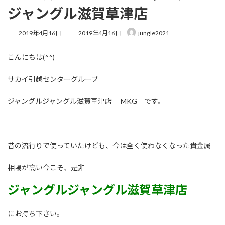
ジャングル滋賀草津店
最
2019年4月16日
2019年4月16日
jungle2021
終
更
こんにちは(^^)
新
日
時
サカイ引越センターグループ
:
ジャングルジャングル滋賀草津店 MKG です。
昔の流行りで使っていたけども、今は全く使わなくなった貴金属
相場が高い今こそ、是非
ジャングルジャングル滋賀草津店
にお持ち下さい。