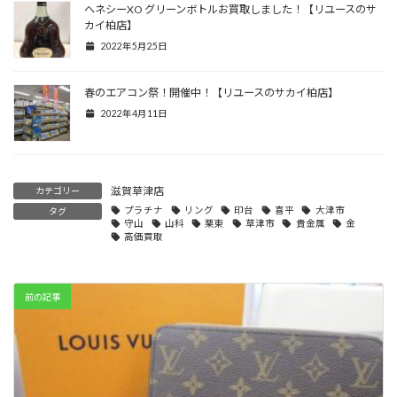
ヘネシーXO グリーンボトルお買取しました！【リユースのサ
カイ柏店】
2022年5月25日
春のエアコン祭！開催中！【リユースのサカイ柏店】
2022年4月11日
滋賀草津店
カテゴリー
プラチナ
リング
印台
喜平
大津市
タグ
守山
山科
栗東
草津市
貴金属
金
高価買取
前の記事