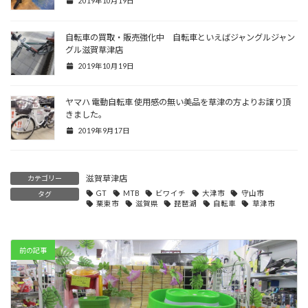
2019年10月19日
自転車の買取・販売強化中 自転車といえばジャングルジャン
グル滋賀草津店
2019年10月19日
ヤマハ 電動自転車 使用感の無い美品を草津の方よりお譲り頂
きました。
2019年9月17日
滋賀草津店
カテゴリー
GT
MTB
ビワイチ
大津市
守山市
タグ
栗東市
滋賀県
琵琶湖
自転車
草津市
前の記事