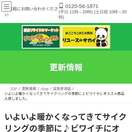
コ
ナ
0120-56-1871
ン
ビ
お気軽にお問い合わせくださ
(平日 11時～20時) (土日祝 10時～20
テ
ゲ
い
時)
ン
ー
ツ
シ
へ
ョ
ス
ン
キ
に
ッ
移
プ
動
更新情報
TOP
更新情報
shop
滋賀草津店
いよいよ暖かくなってきてサイクリングの季節に♪ビワイチにオススメ商品
入荷しました。
いよいよ暖かくなってきてサイク
リングの季節に♪ビワイチにオ