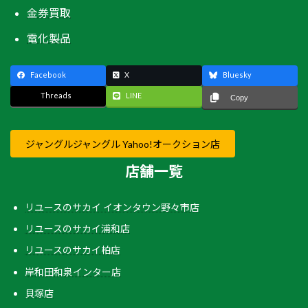
金券買取
電化製品
Facebook
X
Bluesky
Threads
LINE
Copy
ジャングルジャングル Yahoo!オークション店
店舗一覧
リユースのサカイ イオンタウン野々市店
リユースのサカイ浦和店
リユースのサカイ柏店
岸和田和泉インター店
貝塚店