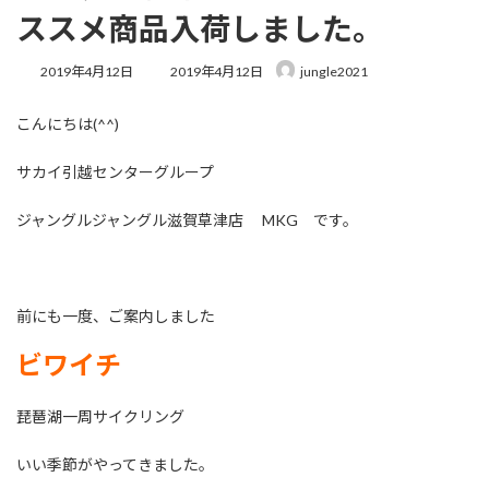
ススメ商品入荷しました。
最
2019年4月12日
2019年4月12日
jungle2021
終
更
こんにちは(^^)
新
日
時
サカイ引越センターグループ
:
ジャングルジャングル滋賀草津店 MKG です。
前にも一度、ご案内しました
ビワイチ
琵琶湖一周サイクリング
いい季節がやってきました。