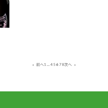
1
…
4
5
6
7
8
«
前へ
次へ
»