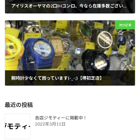
アイリスオーヤマの2口IHコンロ、今なら在庫多数ございます！【リユースのサカイ柏店】
2024年6月8日
次の記事
腕時計少なくて困っています(-_-;)【堺初芝店】
2024年6月11日
最近の投稿
各店ジモティーに掲載中！
2022年3月11日