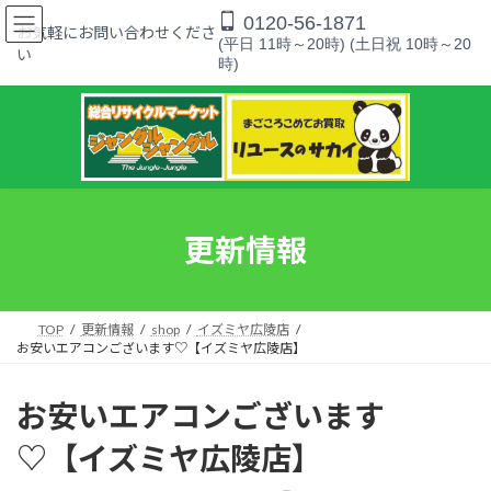
コ
ナ
0120-56-1871
ン
ビ
お気軽にお問い合わせくださ
(平日 11時～20時) (土日祝 10時～20
テ
ゲ
い
時)
ン
ー
ツ
シ
へ
ョ
ス
ン
キ
に
ッ
移
プ
動
更新情報
TOP
更新情報
shop
イズミヤ広陵店
お安いエアコンございます♡【イズミヤ広陵店】
お安いエアコンございます
♡【イズミヤ広陵店】