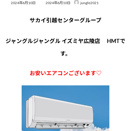
最
2024年6月10日
2024年6月10日
jungle2021
終
更
新
サカイ引越センターグループ
日
時
:
ジャングルジャングル イズミヤ広陵店 HMTで
す。
お安いエアコンございます♡