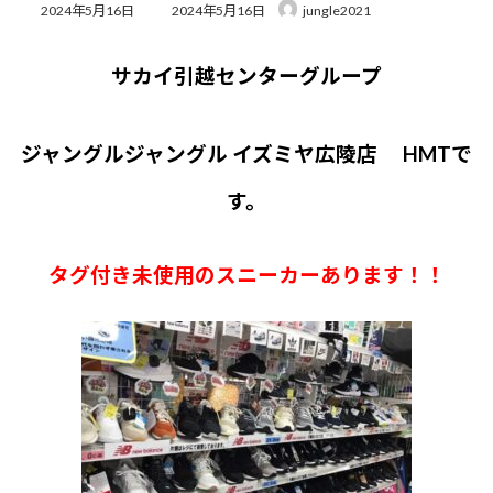
最
2024年5月16日
2024年5月16日
jungle2021
終
更
新
サカイ引越センターグループ
日
時
:
ジャングルジャングル イズミヤ広陵店 HMTで
す。
タグ付き未使用のスニーカーあります！！