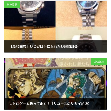
前の記事
【岸和田店】いつかは手に入れたい腕時計⌚
2024年5月16日
次の記事
レトロゲーム扱ってます！【リユースのサカイ柏店】