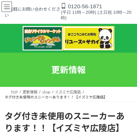
コ
ナ
0120-56-1871
ン
ビ
お気軽にお問い合わせくださ
(平日 11時～20時) (土日祝 10時～20
テ
ゲ
い
時)
ン
ー
ツ
シ
へ
ョ
ス
ン
キ
に
ッ
移
プ
動
更新情報
TOP
更新情報
shop
イズミヤ広陵店
タグ付き未使用のスニーカーあります！！【イズミヤ広陵店】
タグ付き未使用のスニーカーあ
ります！！【イズミヤ広陵店】