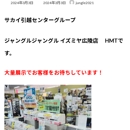
最
2024年3月3日
2024年3月3日
jungle2021
終
更
新
サカイ引越センターグループ
日
時
:
ジャングルジャングル イズミヤ広陵店 HMTで
す。
大量展示でお客様をお待ちしています！