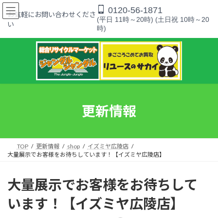
コ
ナ
0120-56-1871
ン
ビ
お気軽にお問い合わせくださ
(平日 11時～20時) (土日祝 10時～20
テ
ゲ
い
時)
ン
ー
ツ
シ
へ
ョ
ス
ン
キ
に
ッ
移
プ
動
更新情報
TOP
更新情報
shop
イズミヤ広陵店
大量展示でお客様をお待ちしています！【イズミヤ広陵店】
大量展示でお客様をお待ちして
います！【イズミヤ広陵店】