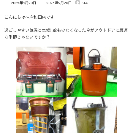
最
2025年9月20日
2025年9月20日
STAFF
終
更
こんにちは～岸和田店です
新
日
時
過ごしやすい気温と気候‼蚊も少なくなった今がアウトドアに最適
:
な季節じゃないですか？