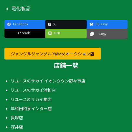
電化製品
Facebook
X
Bluesky
Threads
LINE
Copy
ジャングルジャングル Yahoo!オークション店
店舗一覧
リユースのサカイ イオンタウン野々市店
リユースのサカイ浦和店
リユースのサカイ柏店
岸和田和泉インター店
貝塚店
深井店