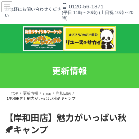
コ
ナ
0120-56-1871
ン
ビ
お気軽にお問い合わせくださ
(平日 11時～20時) (土日祝 10時～20
テ
ゲ
い
時)
ン
ー
ツ
シ
へ
ョ
ス
ン
キ
に
ッ
移
プ
動
更新情報
TOP
更新情報
shop
岸和田店
【岸和田店】魅力がいっぱい秋🍂キャンプ
【岸和田店】魅力がいっぱい秋
🍂キャンプ