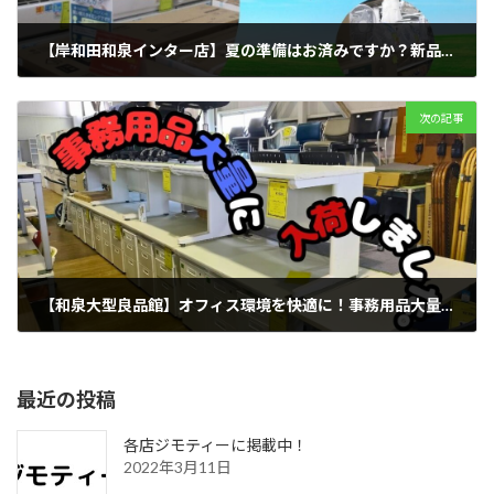
【岸和田和泉インター店】夏の準備はお済みですか？新品エアコン大量陳列中！買い替え・新設はお早めに！
2025年5月6日
次の記事
【和泉大型良品館】オフィス環境を快適に！事務用品大量入荷しました！✨ 書庫・デスクなど、新品・中古品豊富にご用意！買取も強化中！
2025年5月12日
最近の投稿
各店ジモティーに掲載中！
2022年3月11日