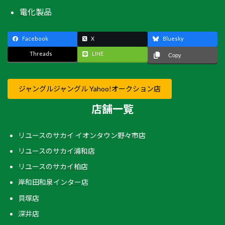
電化製品
Facebook
X
Bluesky
Threads
LINE
Copy
ジャングルジャングル Yahoo!オークション店
店舗一覧
リユースのサカイ イオンタウン野々市店
リユースのサカイ浦和店
リユースのサカイ柏店
岸和田和泉インター店
貝塚店
深井店