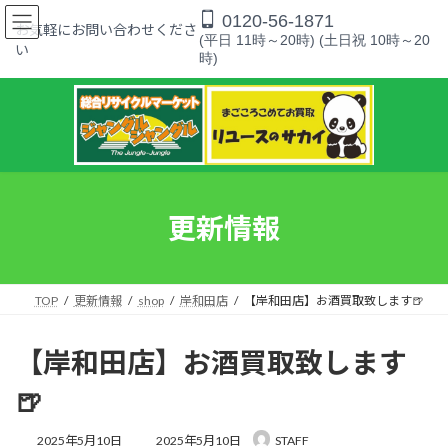
コ
ナ
0120-56-1871
ン
ビ
お気軽にお問い合わせくださ
(平日 11時～20時) (土日祝 10時～20
テ
ゲ
い
時)
ン
ー
ツ
シ
へ
ョ
ス
ン
キ
に
ッ
移
プ
動
更新情報
TOP
更新情報
shop
岸和田店
【岸和田店】お酒買取致します🍺
【岸和田店】お酒買取致します
🍺
最
2025年5月10日
2025年5月10日
STAFF