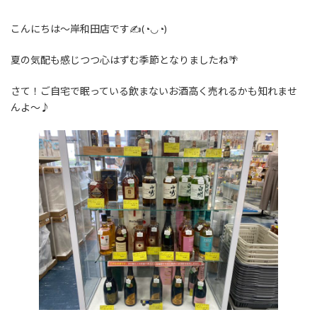
終
更
こんにちは～岸和田店です✍(◔◡◔)
新
日
時
夏の気配も感じつつ心はずむ季節となりましたね🌴
:
さて！ご自宅で眠っている飲まないお酒高く売れるかも知れませ
んよ～♪