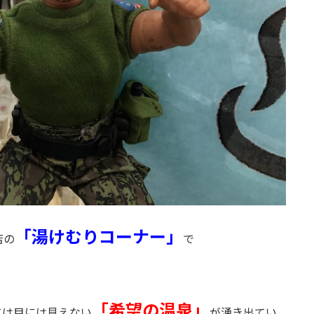
「湯けむりコーナー」
店の
で
「希望の温泉」
には目には見えない
が湧き出てい