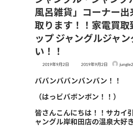
風呂雑貨」コーナー出
取ります！！家電買取
ップ ジャングルジャ
い！！
最
2019年9月2日
2019年9月2日
jungle
終
更
ババンババンバンバン！！
新
日
時
（はっビバボンボン！！）
:
皆さんこんにちは！！サカイ
ャングル岸和田店の温泉大好