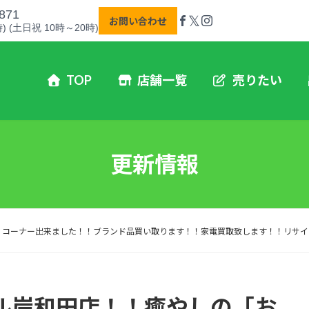
871
𝕏
お問い合わせ
) (土日祝 10時～20時)
TOP
店舗一覧
売りたい
更新情報
」コーナー出来ました！！ブランド品買い取ります！！家電買取致します！！リサイ
ル岸和田店！！癒やしの「お