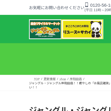
コ
ナ
0120-56-1
お気軽にお問い合わせください
ン
ビ
(平日 11時～20時
テ
ゲ
ン
ー
ツ
シ
へ
ョ
ス
ン
キ
に
ッ
移
プ
動
TOP
更新情報
shop
岸和田店
ジャングル・ジャングル岸和田店！！癒やしの「お風呂雑貨
い！！
ジャングル・ジャング