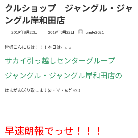
クルショップ ジャングル・ジャ
ングル岸和田店
最
2019年8月22日
2019年8月22日
jungle2021
終
更
皆様こんにちは！！！本日は。。。
新
日
サカイ引っ越しセンターグループ
時
:
ジャングル・ジャングル岸和田店の
はまがお送り致します(σ・∀・)σｹﾞｯﾂ!!
早速朗報でっせ！！！