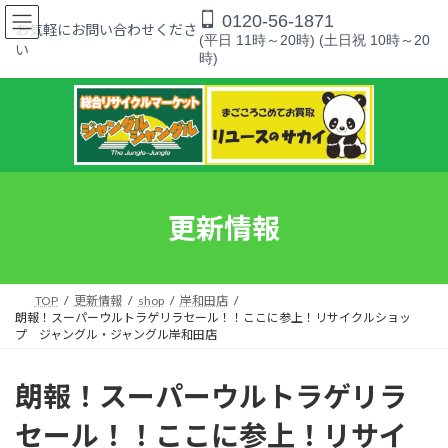
コ
ナ
0120-56-1871
ン
ビ
お気軽にお問い合わせくださ
(平日 11時～20時) (土日祝 10時～20
テ
ゲ
い
時)
ン
ー
ツ
シ
へ
ョ
ス
ン
キ
に
ッ
移
プ
動
更新情報
TOP
更新情報
shop
岸和田店
朗報！スーパーウルトラゲリラセール！！ここに参上！リサイクルショッ
プ ジャングル・ジャングル岸和田店
朗報！スーパーウルトラゲリラ
セール！！ここに参上！リサイ