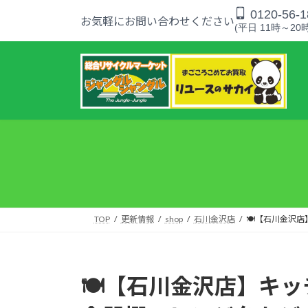
コ
ナ
0120-56-1
お気軽にお問い合わせください
ン
ビ
(平日 11時～20時
テ
ゲ
ン
ー
ツ
シ
へ
ョ
ス
ン
キ
に
ッ
移
プ
動
TOP
更新情報
shop
石川金沢店
🍽️【石川金
🍽️【石川金沢店】キ