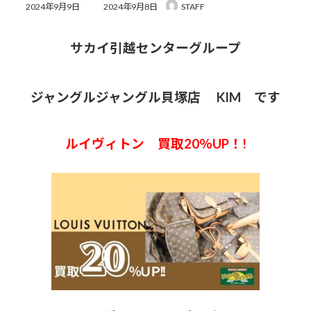
最
2024年9月9日
2024年9月8日
STAFF
終
更
新
サカイ引越センターグループ
日
時
:
ジャングルジャングル貝塚店 KIM です
ルイヴィトン 買取20％UP！!