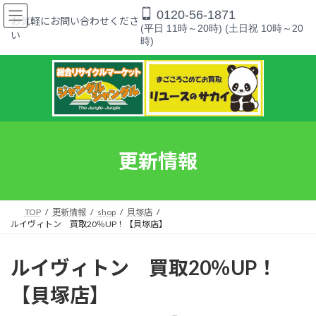
コ
ナ
0120-56-1871
ン
ビ
お気軽にお問い合わせくださ
(平日 11時～20時) (土日祝 10時～20
テ
ゲ
い
時)
ン
ー
ツ
シ
へ
ョ
ス
ン
キ
に
ッ
移
プ
動
更新情報
TOP
更新情報
shop
貝塚店
ルイヴィトン 買取20％UP！【貝塚店】
ルイヴィトン 買取20％UP！
【貝塚店】