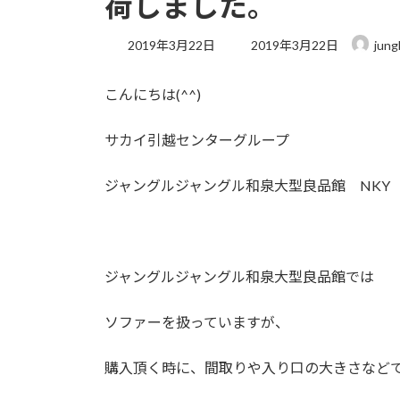
荷しました。
最
2019年3月22日
2019年3月22日
jung
終
更
こんにちは(^^)
新
日
時
サカイ引越センターグループ
:
ジャングルジャングル和泉大型良品館 NKY
ジャングルジャングル和泉大型良品館では
ソファーを扱っていますが、
購入頂く時に、間取りや入り口の大きさなど