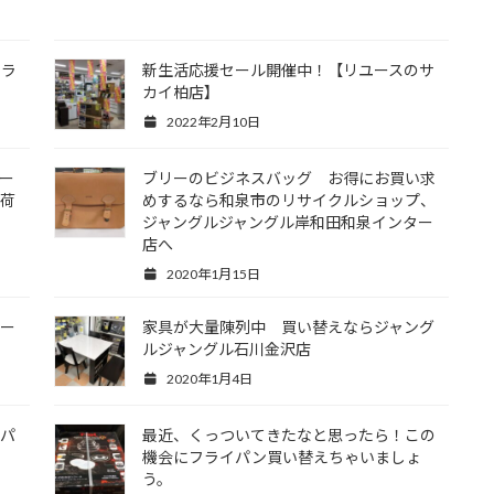
アラ
新生活応援セール開催中！【リユースのサ
カイ柏店】
2022年2月10日
ー
ブリーのビジネスバッグ お得にお買い求
入荷
めするなら和泉市のリサイクルショップ、
ジャングルジャングル岸和田和泉インター
店へ
2020年1月15日
ザー
家具が大量陳列中 買い替えならジャング
ルジャングル石川金沢店
2020年1月4日
ーパ
最近、くっついてきたなと思ったら！この
機会にフライパン買い替えちゃいましょ
う。