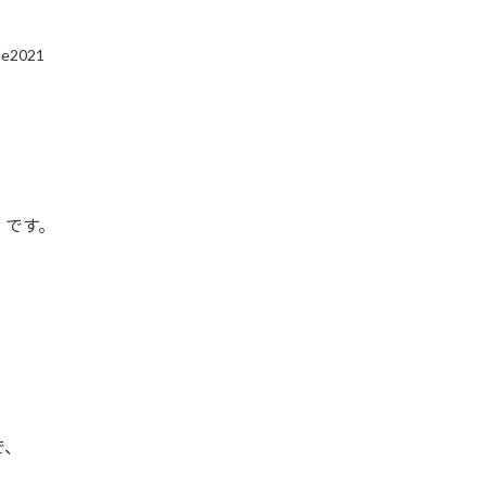
le2021
 です。
で、