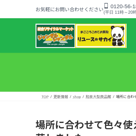
コ
ナ
0120-56-1
お気軽にお問い合わせください
ン
ビ
(平日 11時～20時
テ
ゲ
ン
ー
ツ
シ
へ
ョ
ス
ン
キ
に
ッ
移
プ
動
TOP
更新情報
shop
和泉大型良品館
場所に合わ
場所に合わせて色々使