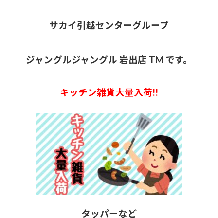
終
更
新
サカイ引越センターグループ
日
時
:
ジャングルジャングル 岩出店 TM です。
キッチン雑貨大量入荷!!
タッパーなど