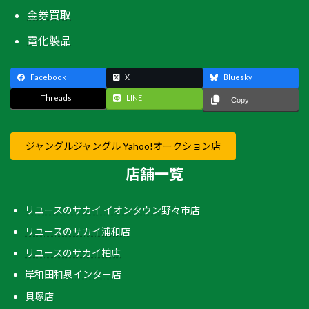
金券買取
電化製品
Facebook
X
Bluesky
Threads
LINE
Copy
ジャングルジャングル Yahoo!オークション店
店舗一覧
リユースのサカイ イオンタウン野々市店
リユースのサカイ浦和店
リユースのサカイ柏店
岸和田和泉インター店
貝塚店