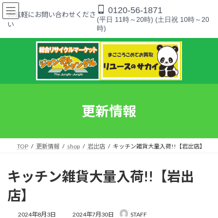
コ
ナ
0120-56-1871
ン
ビ
お気軽にお問い合わせくださ
(平日 11時～20時) (土日祝 10時～20
テ
ゲ
い
時)
ン
ー
ツ
シ
へ
ョ
ス
ン
キ
に
ッ
移
プ
動
更新情報
TOP
更新情報
shop
岩出店
キッチン雑貨大量入荷!!【岩出店】
キッチン雑貨大量入荷!!【岩出
店】
最
2024年8月3日
2024年7月30日
STAFF