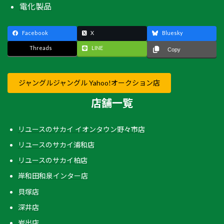
電化製品
Facebook
X
Bluesky
Threads
LINE
Copy
ジャングルジャングル Yahoo!オークション店
店舗一覧
リユースのサカイ イオンタウン野々市店
リユースのサカイ浦和店
リユースのサカイ柏店
岸和田和泉インター店
貝塚店
深井店
岩出店