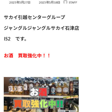
最
2025年5月27日
2025年5月18日
STAFF
終
更
新
サカイ引越センターグループ
日
時
ジャングルジャングルサカイ石津店
:
IS2 です。
お酒 買取強化中！！