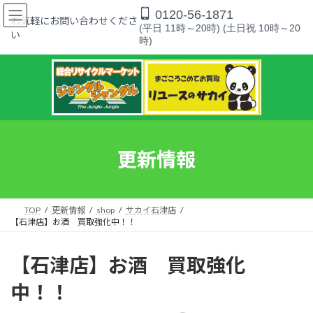
コ
ナ
0120-56-1871
ン
ビ
お気軽にお問い合わせくださ
(平日 11時～20時) (土日祝 10時～20
テ
ゲ
い
時)
ン
ー
ツ
シ
へ
ョ
ス
ン
キ
に
ッ
移
プ
動
更新情報
TOP
更新情報
shop
サカイ石津店
【石津店】お酒 買取強化中！！
【石津店】お酒 買取強化
中！！