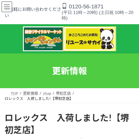
コ
ナ
0120-56-1871
ン
ビ
お気軽にお問い合わせくださ
(平日 11時～20時) (土日祝 10時～20
テ
ゲ
い
時)
ン
ー
ツ
シ
へ
ョ
ス
ン
キ
に
ッ
移
プ
動
更新情報
TOP
更新情報
shop
堺初芝店
ロレックス 入荷しました!【堺初芝店】
ロレックス 入荷しました!【堺
初芝店】