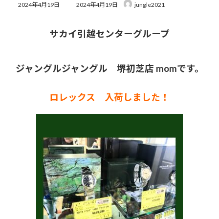
最
2024年4月19日
2024年4月19日
jungle2021
終
更
新
サカイ引越センターグループ
日
時
:
ジャングルジャングル 堺初芝店 momです。
ロレックス 入荷しました！