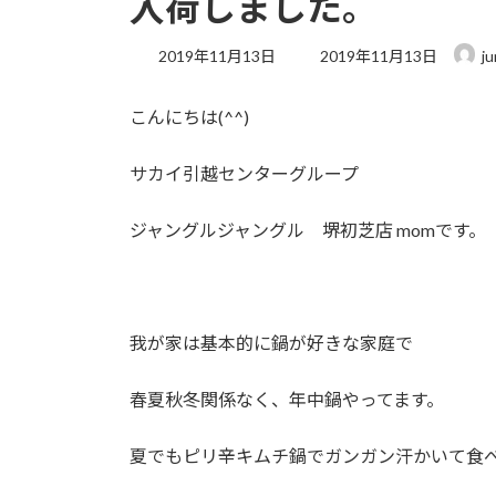
入荷しました。
最
2019年11月13日
2019年11月13日
j
終
更
こんにちは(^^)
新
日
時
サカイ引越センターグループ
:
ジャングルジャングル 堺初芝店 momです。
我が家は基本的に鍋が好きな家庭で
春夏秋冬関係なく、年中鍋やってます。
夏でもピリ辛キムチ鍋でガンガン汗かいて食