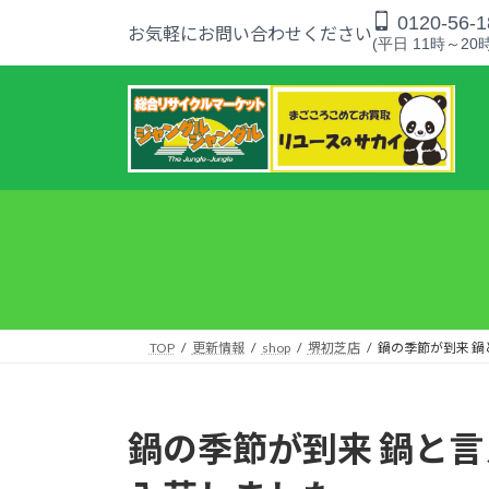
コ
ナ
0120-56-1
お気軽にお問い合わせください
ン
ビ
(平日 11時～20時
テ
ゲ
ン
ー
ツ
シ
へ
ョ
ス
ン
キ
に
ッ
移
プ
動
TOP
更新情報
shop
堺初芝店
鍋の季節が到来 
鍋の季節が到来 鍋と