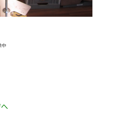
供中
。
店へ