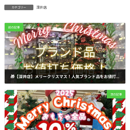
深井店
カテゴリー
前の記事
🎁【深井店】メリークリスマス！人気ブランド品をお値打ち価格でゲット！ご褒美＆ギフト特集
2025年11月25日
次の記事