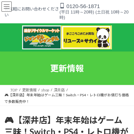
コ
ナ
0120-56-1871
ン
ビ
お気軽にお問い合わせくださ
(平日 11時～20時) (土日祝 10時～20
テ
ゲ
い
時)
ン
ー
ツ
シ
へ
ョ
ス
ン
キ
に
ッ
移
プ
動
更新情報
TOP
更新情報
shop
深井店
🎮【深井店】年末年始はゲーム三昧！Switch・PS4・レトロ機がお値打ち価格
で多数販売中！
🎮【深井店】年末年始はゲーム
三昧！Switch・PS4・レトロ機が