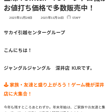
お値打ち価格で多数販売中！
最
2025年11月28日
2025年11月16日
STAFF
終
更
新
サカイ引越センターグループ
日
時
:
こんにちは！
ジャングルジャングル 深井店 KURです。
🕹️ 家族・友達と盛り上がろう！ゲーム機が深井
店に大集合！
今年も残すところあとわずか。年末年始は、ご家族やお友達と集