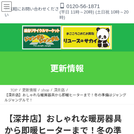
コ
ナ
0120-56-1871
ン
ビ
お気軽にお問い合わせくださ
(平日 11時～20時) (土日祝 10時～20
テ
ゲ
い
時)
ン
ー
ツ
シ
へ
ョ
ス
ン
キ
に
ッ
移
プ
動
更新情報
TOP
更新情報
shop
深井店
【深井店】おしゃれな暖房器具から即暖ヒーターまで！冬の準備はジャング
ルジャングルで！
【深井店】おしゃれな暖房器具
から即暖ヒーターまで！冬の準