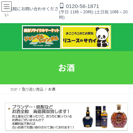
コ
ナ
0120-56-1871
ン
ビ
お気軽にお問い合わせくださ
(平日 11時～20時) (土日祝 10時～20
テ
ゲ
い
時)
ン
ー
ツ
シ
へ
ョ
ス
ン
キ
に
ッ
移
プ
動
お酒
TOP
取り扱い商品
お酒