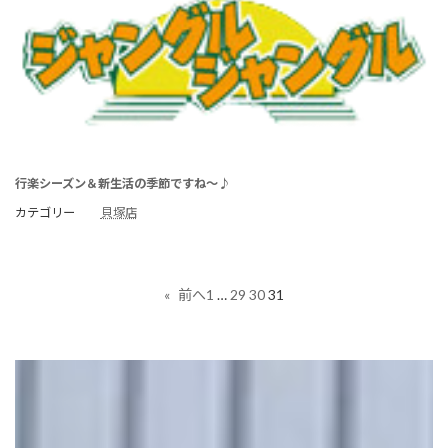
行楽シーズン＆新生活の季節ですね～♪
カテゴリー
貝塚店
1
…
29
30
31
«
前へ