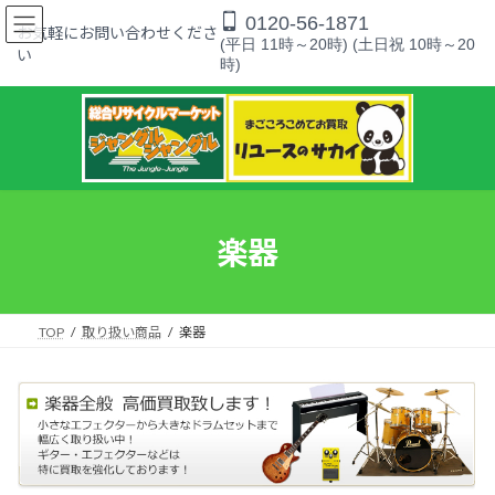
コ
ナ
0120-56-1871
ン
ビ
お気軽にお問い合わせくださ
(平日 11時～20時) (土日祝 10時～20
テ
ゲ
い
時)
ン
ー
ツ
シ
へ
ョ
ス
ン
キ
に
ッ
移
プ
動
楽器
TOP
取り扱い商品
楽器