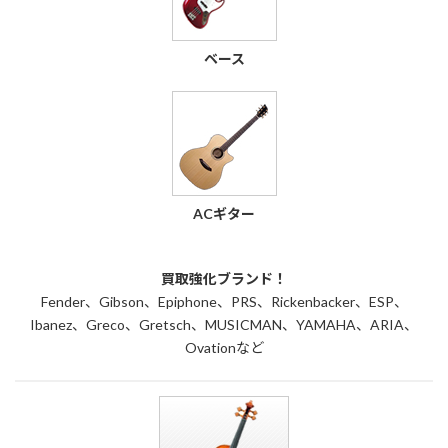
ベース
ACギター
買取強化ブランド！
Fender、Gibson、Epiphone、PRS、Rickenbacker、ESP、
Ibanez、Greco、Gretsch、MUSICMAN、YAMAHA、ARIA、
Ovationなど