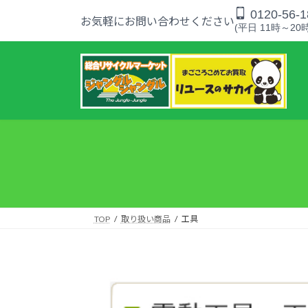
コ
ナ
0120-56-1
お気軽にお問い合わせください
ン
ビ
(平日 11時～20時
テ
ゲ
ン
ー
ツ
シ
へ
ョ
ス
ン
キ
に
ッ
移
プ
動
TOP
取り扱い商品
工具