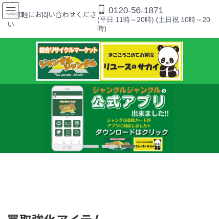
コ
ナ
0120-56-1871
ン
ビ
お気軽にお問い合わせくださ
(平日 11時～20時) (土日祝 10時～20
テ
ゲ
い
時)
ン
ー
ツ
シ
へ
ョ
ス
ン
キ
に
ッ
移
プ
動