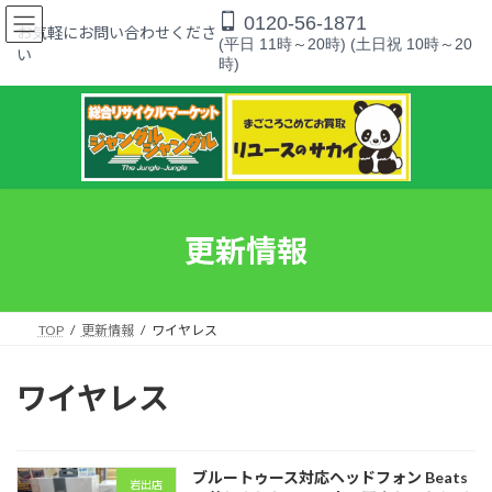
コ
ナ
0120-56-1871
ン
ビ
お気軽にお問い合わせくださ
(平日 11時～20時) (土日祝 10時～20
テ
ゲ
い
時)
ン
ー
ツ
シ
へ
ョ
ス
ン
キ
に
ッ
移
プ
動
更新情報
TOP
更新情報
ワイヤレス
ワイヤレス
ブルートゥース対応ヘッドフォン Beats
岩出店