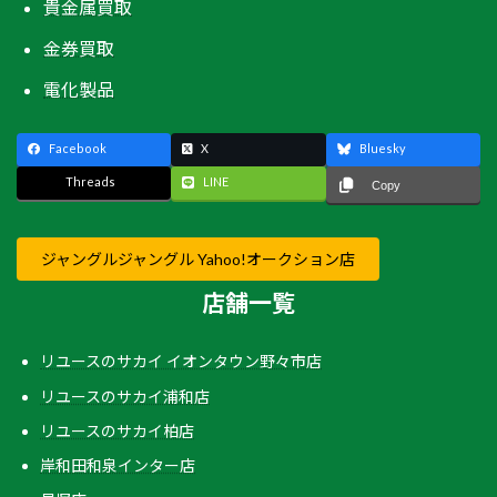
貴金属買取
金券買取
電化製品
Facebook
X
Bluesky
Threads
LINE
Copy
ジャングルジャングル Yahoo!オークション店
店舗一覧
リユースのサカイ イオンタウン野々市店
リユースのサカイ浦和店
リユースのサカイ柏店
岸和田和泉インター店