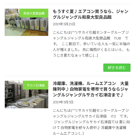
もうすぐ夏♪エアコン買うなら、ジャン
和泉大型良品館
グルジャングル和泉大型良品館
2019年5月21日
こんにちは(^^) サカイ引越センターグループ ジ
ャングルジャングル和泉大型良品館 TUB で
す。 ここ数日で、歩いている人も一気に半袖の
人が増えました。 先に梅雨がくるとはいえ、 も
うじき夏だなぁって感じ […]
続きを読む
冷蔵庫、洗濯機、ルームエアコン 大量
サカイ石津店
陳列中♪白物家電を堺市で買うならジャ
ングルジャングルサカイ石津店まで♪
2019年5月5日
こんにちは(^^) サカイ引越センターグループ ジ
ャングルジャングルサカイ石津店 IT2 です。
ジャングルジャングルサカイ石津店では 夏に向
けて 白物家電を続々入荷中♪ 冷蔵庫や洗濯機
ルームエアコン […]