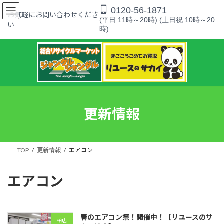
コ
ナ
0120-56-1871
ン
ビ
お気軽にお問い合わせくださ
(平日 11時～20時) (土日祝 10時～20
テ
ゲ
い
時)
ン
ー
ツ
シ
へ
ョ
ス
ン
キ
に
ッ
移
プ
動
更新情報
TOP
更新情報
エアコン
エアコン
春のエアコン祭！開催中！【リユースのサ
柏店